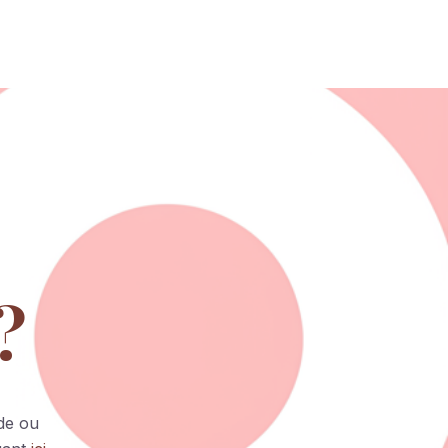
?
de ou