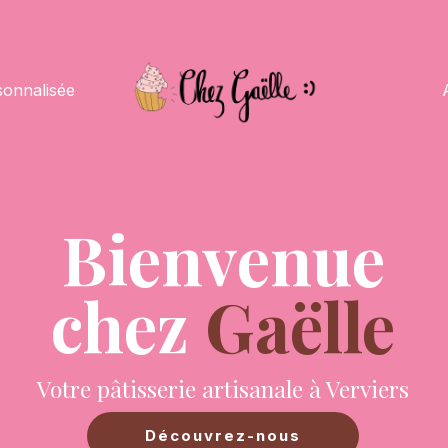
onnalisée
Bienvenue
chez
Gaëlle